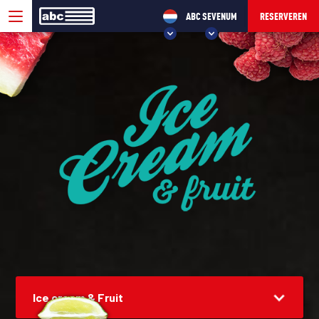
ABC SEVENUM
RESERVEREN
KIES UW ABC!
ABC VELP
ABC SEVENUM
Ice cream & Fruit