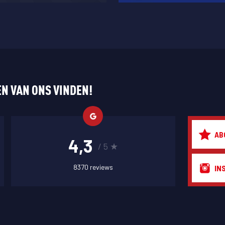
N VAN ONS VINDEN!
AB
4,3
/ 5 ★
8370 reviews
IN