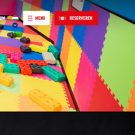
NUM
MENU
RESERVEREN
!
P
UM