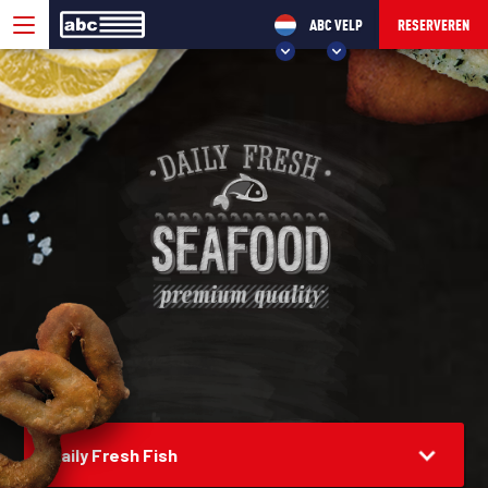
ABC VELP
RESERVEREN
KIES UW ABC!
ABC VELP
ABC SEVENUM
Daily Fresh Fish