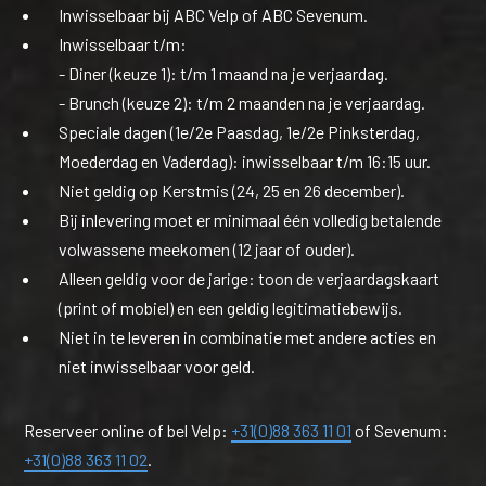
Inwisselbaar bij ABC Velp of ABC Sevenum.
Inwisselbaar t/m:
- Diner (keuze 1): t/m 1 maand na je verjaardag.
- Brunch (keuze 2): t/m 2 maanden na je verjaardag.
Speciale dagen (1e/2e Paasdag, 1e/2e Pinksterdag,
Moederdag en Vaderdag): inwisselbaar t/m 16:15 uur.
Niet geldig op Kerstmis (24, 25 en 26 december).
Bij inlevering moet er minimaal één volledig betalende
volwassene meekomen (12 jaar of ouder).
Alleen geldig voor de jarige: toon de verjaardagskaart
(print of mobiel) en een geldig legitimatiebewijs.
Niet in te leveren in combinatie met andere acties en
niet inwisselbaar voor geld.
Reserveer online of bel Velp:
+31(0)88 363 11 01
of Sevenum:
+31(0)88 363 11 02
.