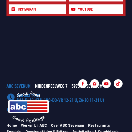
INSTAGRAM
YOUTUBE
ABC SEVENUM
MIDDENPEELWEG 7
5975 MZ SEVENUM
088 363 11 02
(MA-DI 12-17 U, WO-DO-VR 12-21 U, ZA-ZO 11-21 U)
ABC HAPPENINGS
Home
Werken bij ABC
Over ABC Sevenum
Restaurants
Specials
Openingstijden & Prijzen
Activiteiten & Combideals