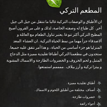
المطعم التركي
ان الأطباق و الوصفات التركية غالبا ما تنتقل من جيل الى جيل
أخر. كل طباخ له وصفته الخاصة، لذلك و على مر القرون أصبح
المطبخ التركي أكثر تنوعا. يعتبر تناول الطعام مع العائلة و
ألاصدقاء جزأ مهما من نمط الحياة التركية . ان العشاء المعد
المنزليا هو جزء أساسي من الحياة ، و هذا أمر نتفق عليه جميعا.
ستجدون في مطعمنا التركي أطباقا تقليدية مميزة مثل الدجاج
المتبل و لحم الخروف و الخضروات الطازجة و الاسماك المشوية
و بيتزا تركية و أرز بيلاف . ممممم استمتعوا .
أطباق تقليدية مميزة .
أصناف مختلفة من أطبلق اللحوم و الاسماك .
خضروات طازجة .
أجواء رائعة .