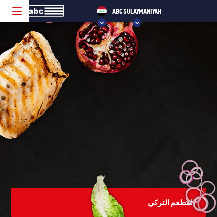
ABC SULAYMANIYAH
CHOOSE YOUR ABC!
ABC VELP
ABC SEVENUM
ABC ERBIL
ABC SULAYMANIYAH
المطعم التركي