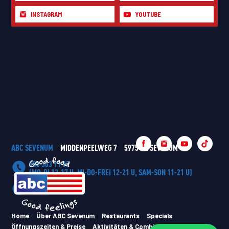
INSTAGRAM
YOUTUBE
ABC SEVENUM
MIDDENPEELWEG 7
5975 MZ SEVENUM
088 363 11 02
(MO-DI 12-17 U, MI-DO-FREI 12-21 U, SAM-SON 11-21 U)
ABC HAPPENINGS
Home
Über ABC Sevenum
Restaurants
Specials
Öffnungszeiten & Preise
Aktivitäten & Combideals
Privacy