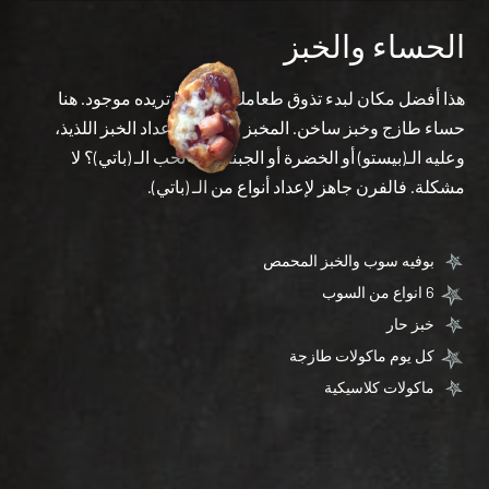
الحساء والخبز
هذا أفضل مكان لبدء تذوق طعامك. فكل ما تريده موجود. هنا
حساء طازج وخبز ساخن. المخبز مشغول بإعداد الخبز اللذيذ،
وعليه الـ(بيستو) أو الخضرة أو الجبنة. أنت تحب الـ (باتي)؟ لا
مشكلة. فالفرن جاهز لإعداد أنواع من الـ (باتي).
بوفیه سوب والخبز المحمص
6 انواع من السوب
خبز حار
کل یوم ماکولات طازجة
ماکولات کلاسیکیة