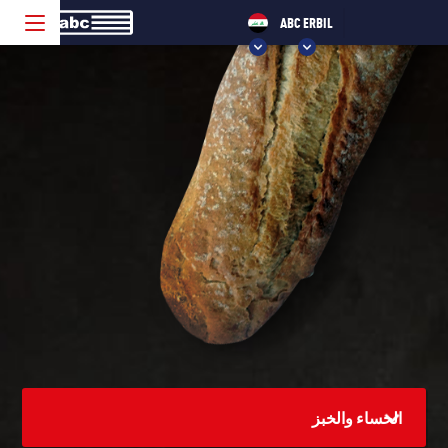
ABC ERBIL
CHOOSE YOUR ABC!
ABC VELP
ABC SEVENUM
ABC ERBIL
ABC SULAYMANIYAH
الحساء والخبز